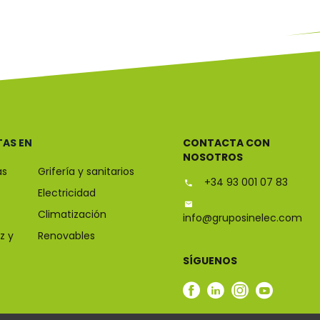
TAS EN
CONTACTA CON
NOSOTROS
as
Grifería y sanitarios
+34 93 001 07 83
Electricidad
Climatización
info@gruposinelec.com
z y
Renovables
SÍGUENOS
Facebook
Linkedin
Instagram
Youtub
Sinelec
Sinelec
Sinelec
Sinelec