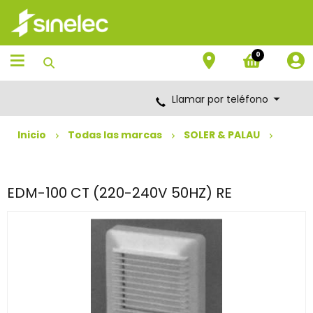
Saltar
Saltar
al
al
contenido
menú
de
0
navegación
Llamar por teléfono
Inicio
Todas las marcas
SOLER & PALAU
EDM-100 CT (220-240V 50HZ) RE