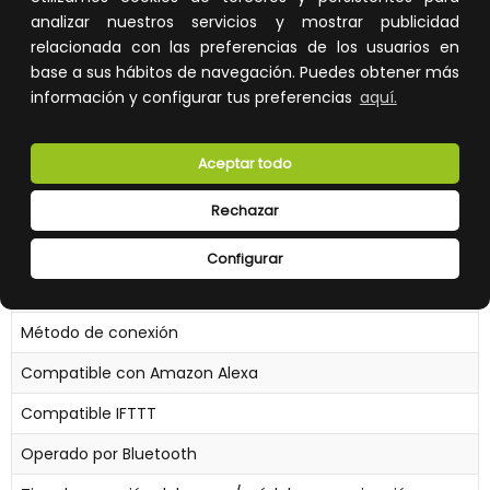
Factor de potencia
analizar nuestros servicios y mostrar publicidad
relacionada con las preferencias de los usuarios en
Anchura
base a sus hábitos de navegación. Puedes obtener más
Altura/profundidad
información y configurar tus preferencias
aquí.
Longitud
Aceptar todo
Tipo de cableado
Número de polos
Rechazar
Compatible con Apple HomeKit
Configurar
Compatible con Google Assistant
Método de conexión
Compatible con Amazon Alexa
Compatible IFTTT
Operado por Bluetooth