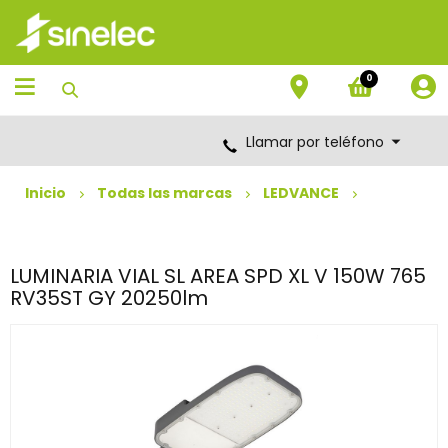
Saltar
Saltar
al
al
contenido
menú
de
0
navegación
Llamar por teléfono
Inicio
Todas las marcas
LEDVANCE
LUMINARIA VIAL SL AREA SPD XL V 150W 765
RV35ST GY 20250lm