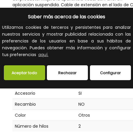
aplicación suspendida. Cable de extensión en el lado de 
que permite ocultar el driver detrás del techo. Instalación 
Saber más acerca de las cookies
herramientas conectando el cable de extensión a la
conexión existente de twist lock entre el panel y el driver.
Utilizamos cookies de terceros y persistentes para analizar
Equipamiento / Accesorios: Incluye 4 portacables
nuestros servicios y mostrar publicidad relacionada con las
transparentes para fijar el cable al alambre metálico del K
de Suspensión.
preferencias de los usuarios en base a sus hábitos de
navegación. Puedes obtener más información y configurar
FICHA TÉCNICA
tus preferencias
aquí.
Accesorios eléctricos para luminarias
Aceptar todo
Rechazar
Configurar
Tipo de accesorio/repuesto
Cable conector
Accesorio
SI
Recambio
NO
Color
Otros
Número de hilos
2