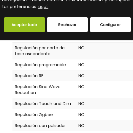
del fabricante
tus preferencias
aquí.
Regulación por modulación
NO
de la tensión de red
Aceptar todo
Rechazar
Configurar
Regulación por corte de
NO
fase descendente
Regulación por corte de
NO
fase ascendente
Regulación programable
NO
Regulación RF
NO
Regulación Sine Wave
NO
Reduction
Regulación Touch and Dim
NO
Regulación Zigbee
NO
Regulación con pulsador
NO