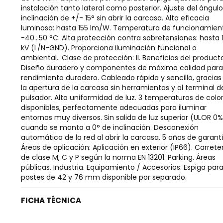
instalación tanto lateral como posterior. Ajuste del ángul
inclinación de +/- 15° sin abrir la carcasa. Alta eficacia
luminosa: hasta 155 lm/W. Temperatura de funcionamien
-40...50 °C. Alta protección contra sobretensiones: hasta 
kV (L/N-GND). Proporciona iluminación funcional o
ambiental.. Clase de protección: II. Beneficios del product
Diseño duradero y componentes de máxima calidad para
rendimiento duradero. Cableado rápido y sencillo, gracias
la apertura de la carcasa sin herramientas y al terminal d
pulsador. Alta uniformidad de luz. 3 temperaturas de colo
disponibles, perfectamente adecuadas para iluminar
entornos muy diversos. Sin salida de luz superior (ULOR 0%
cuando se monta a 0° de inclinación. Desconexión
automática de la red al abrir la carcasa. 5 años de garantí
Áreas de aplicación: Aplicación en exterior (IP66). Carrete
de clase M, C y P según la norma EN 13201. Parking. Áreas
públicas. Industria. Equipamiento / Accesorios: Espiga par
postes de 42 y 76 mm disponible por separado.
FICHA TÉCNICA