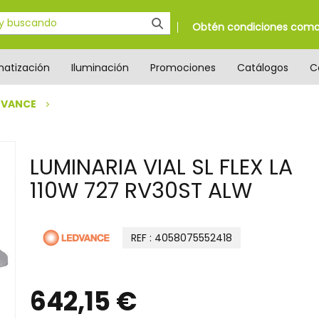
Obtén condiciones como 
matización
Iluminación
Promociones
Catálogos
C
DVANCE
LUMINARIA VIAL SL FLEX LA
110W 727 RV30ST ALW
REF : 4058075552418
642,15 €