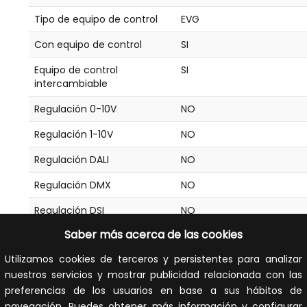
Tipo de equipo de control
EVG
Con equipo de control
SI
Equipo de control
SI
intercambiable
Regulación 0-10V
NO
Regulación 1-10V
NO
Regulación DALI
NO
Regulación DMX
NO
Regulación DSI
NO
Saber más acerca de las cookies
Regulación por
NO
potenciómetro integrado
Utilizamos cookies de terceros y persistentes para analizar
nuestros servicios y mostrar publicidad relacionada con las
Regulación LineSwitch
NO
preferencias de los usuarios en base a sus hábitos de
Regulación lumínica propia
NO
navegación. Puedes obtener más información y configurar