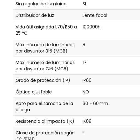
Sin regulación lumínica
SI
Distribuidor de luz
Lente focal
Vida útil asignada L70/B50 a
100000h
25 °C
Máx. número de luminarias
8
por disyuntor B16 (MCB)
Máx. número de luminarias
17
por disyuntor C16 (MCB)
Grado de protección (IP)
IP66
Óptica ajustable
NO
Apto para el tamaño de la
60 - 60mm
espiga
Resistencia al impacto (IK)
IK08
Clase de protección según
II
IEC 61140