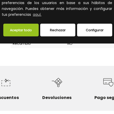
FICHA TÉCNICA
preferencias de los usuarios en base a sus hábitos de
navegación. Puedes obtener más información y configurar
tus preferencias
aquí.
Accesorios para tira / banda / tubo de luz
Tipo de accesorio/repuesto
Pieza final
Aceptar todo
Rechazar
Configurar
Accesorio
SI
Recambio
NO
scuentos
Devoluciones
Pago se