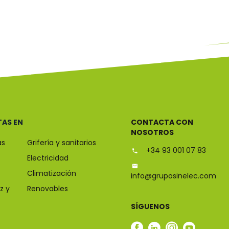
TAS EN
CONTACTA CON
NOSOTROS
as
Grifería y sanitarios
+34 93 001 07 83
Electricidad
Climatización
info@gruposinelec.com
z y
Renovables
SÍGUENOS