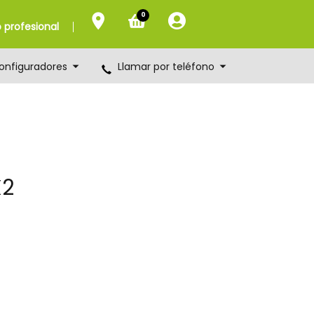
0
profesional
onfiguradores
Llamar por teléfono
X2