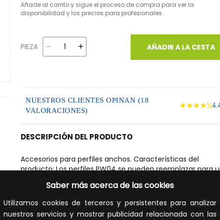
Añade al carrito y sigue el proceso de compra para ver la
disponibilidad y los precios para profesionales.
PIEZA
AÑADIR A LA CESTA
NUESTROS CLIENTES OPINAN (18
★★★★½
4.
VALORACIONES)
DESCRIPCIÓN DEL PRODUCTO
Accesorios para perfiles anchos. Características del
producto: Los perfiles PW04 se pueden reemplazar para 
instalación suspendida mediante un accesorio.. Beneficio
Saber más acerca de las cookies
del producto: Perfil de aluminio robusto. Montaje rápido y
sencillo. Áreas de aplicación: Iluminación de interior genera
Utilizamos cookies de terceros y persistentes para analizar
nuestros servicios y mostrar publicidad relacionada con las