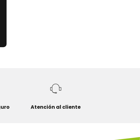
 de
 y
guro
Atención al cliente