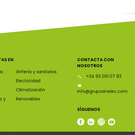
TAS EN
CONTACTA CON
NOSOTROS
as
Grifería y sanitarios
+34 93 001 07 83
Electricidad
Climatización
info@gruposinelec.com
z y
Renovables
SÍGUENOS
Facebook
Linkedin
Instagram
Youtub
Sinelec
Sinelec
Sinelec
Sinelec