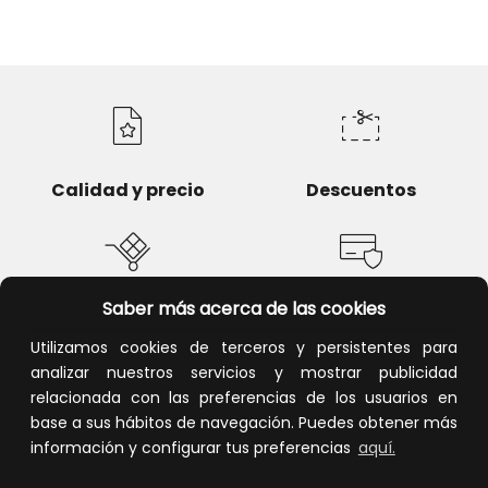
Calidad y precio
Descuentos
Saber más acerca de las cookies
Devoluciones
Pago seguro
Utilizamos cookies de terceros y persistentes para
analizar nuestros servicios y mostrar publicidad
relacionada con las preferencias de los usuarios en
base a sus hábitos de navegación. Puedes obtener más
Atención al cliente
información y configurar tus preferencias
aquí.