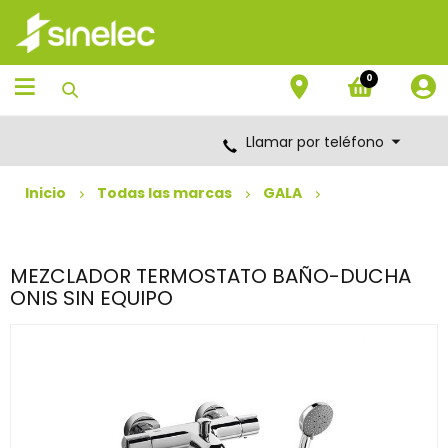
Saltar
Saltar
al
al
contenido
menú
de
0
navegación
Llamar por teléfono
Inicio
Todas las marcas
GALA
MEZCLADOR TERMOSTATO BAÑO-DUCHA
ONIS SIN EQUIPO