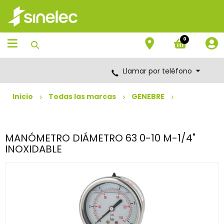
Saltar
Saltar
al
al
contenido
menú
de
0
navegación
Llamar por teléfono
Inicio
Todas las marcas
GENEBRE
MANÓMETRO DIÁMETRO 63 0-10 M-1/4"
INOXIDABLE