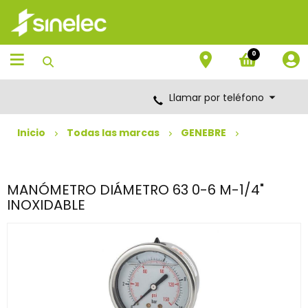
Saltar
Saltar
al
al
contenido
menú
de
0
navegación
Llamar por teléfono
Inicio
Todas las marcas
GENEBRE
MANÓMETRO DIÁMETRO 63 0-6 M-1/4"
INOXIDABLE