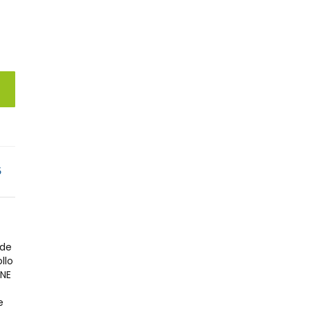
5
 de
llo
UNE
e