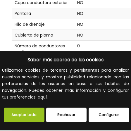
Capa conductora exterior
NO
Pantalla
NO
Hilo de drenaje
NO
Cubierta de plomo
NO
Número de conductores
0
auxiliares
Saber más acerca de las cookies
Conductor concéntrico
Ninguno
Utilizamos cookies de terceros y persistentes para analizar
Material de cubierta
Policloruro de vinilo (PVC)
nuestros servicios y mostrar publicidad relacionada con las
preferencias de los usuarios en base a sus hábitos de
Especificación del material
Otros
de cubierta
navegación. Puedes obtener más información y configurar
tus preferencias
aquí.
Color de cubierta exterior
Negro
Geometría del cable
Redondo
Aceptar todo
Rechazar
Configurar
Revestimiento conductor
NO