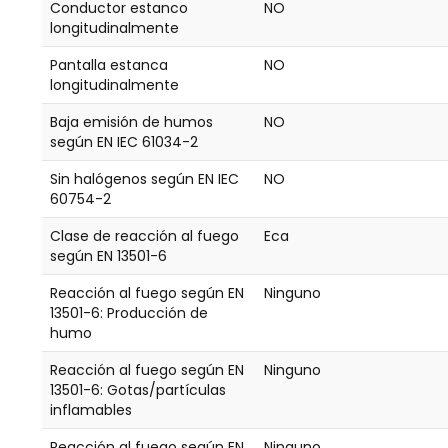
Conductor estanco
NO
longitudinalmente
Pantalla estanca
NO
longitudinalmente
Baja emisión de humos
NO
según EN IEC 61034-2
Sin halógenos según EN IEC
NO
60754-2
Clase de reacción al fuego
Eca
según EN 13501-6
Reacción al fuego según EN
Ninguno
13501-6: Producción de
humo
Reacción al fuego según EN
Ninguno
13501-6: Gotas/partículas
inflamables
Reacción al fuego según EN
Ninguno