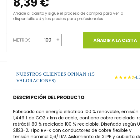
8,39 €
Añade al carrito y sigue el proceso de compra para ver la
disponibilidad y los precios para profesionales.
METROS
AÑADIR A LA CESTA
NUESTROS CLIENTES OPINAN (15
★★★★½
4.
VALORACIONES)
DESCRIPCIÓN DEL PRODUCTO
Fabricado con energía eléctrica 100 % renovable, emisión
1,449 t de CO2 x km de cable, contiene cobre reciclado, ro
retráctil 80 % reciclado 100 % reciclable. Diseñado según 
21123-2. Tipo RV-K con conductores de cobre flexible y
tensión nominal 0,6/1 kV. Aislamiento de XLPE y cubierta d