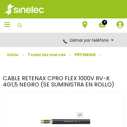
Saltar
Saltar
al
al
contenido
menú
de
0
navegación
Llamar por teléfono
Inicio
Todas las marcas
PRYSMIAN
CABLE RETENAX CPRO FLEX 1000V RV-K
4G1,5 NEGRO (SE SUMINISTRA EN ROLLO)