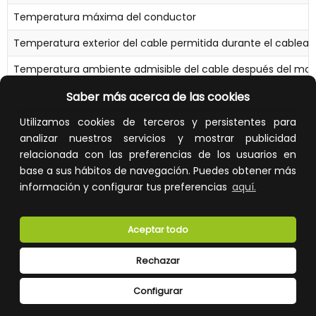
Temperatura máxima del conductor
Temperatura exterior del cable permitida durante el cable
Temperatura ambiente admisible del cable después del mont
Tensión asignada U0
Saber más acerca de las cookies
Tensión asignada U
Utilizamos cookies de terceros y persistentes para
analizar nuestros servicios y mostrar publicidad
Adecuado como cable de instalación
relacionada con las preferencias de los usuarios en
base a sus hábitos de navegación. Puedes obtener más
Certificado para aplicaciones marinas
información y configurar tus preferencias
aquí.
Adecuado como cable de media tensión
Adecuado como cable de alta tensión
Aceptar todo
Certificado para cables de iluminación de aeropuertos
Rechazar
Configurar