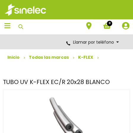
Saltar
Saltar
al
al
contenido
menú
de
0
navegación
Llamar por teléfono
Inicio
Todas las marcas
K-FLEX
TUBO UV K-FLEX EC/R 20x28 BLANCO