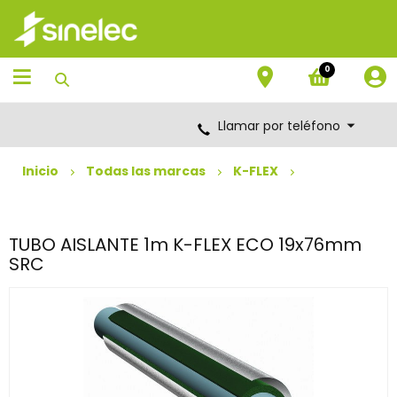
Saltar
Saltar
al
al
contenido
menú
de
0
navegación
Llamar por teléfono
Inicio
Todas las marcas
K-FLEX
TUBO AISLANTE 1m K-FLEX ECO 19x76mm
SRC