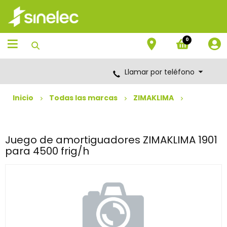
Saltar
Saltar
al
al
contenido
menú
de
0
navegación
Llamar por teléfono
Inicio
Todas las marcas
ZIMAKLIMA
Juego de amortiguadores ZIMAKLIMA 1901
para 4500 frig/h