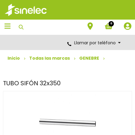
Saltar
Saltar
al
al
contenido
menú
de
0
navegación
Llamar por teléfono
Inicio
Todas las marcas
GENEBRE
TUBO SIFÓN 32x350