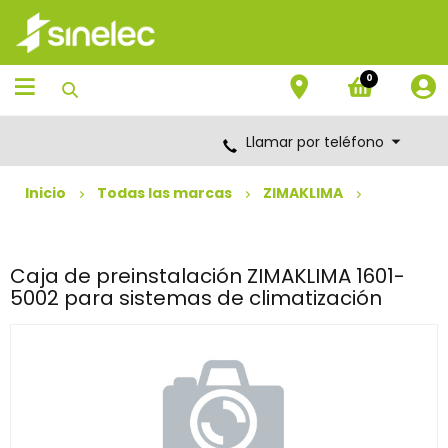
Saltar
Saltar
al
al
contenido
menú
de
0
navegación
Llamar por teléfono
Inicio
Todas las marcas
ZIMAKLIMA
Caja de preinstalación ZIMAKLIMA 1601-
5002 para sistemas de climatización