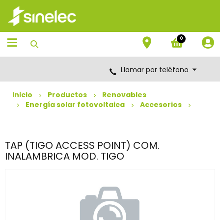
Saltar
Saltar
al
al
contenido
menú
de
0
navegación
Llamar por teléfono
Inicio
Productos
Renovables
Energía solar fotovoltaica
Accesorios
TAP (TIGO ACCESS POINT) COM.
INALAMBRICA MOD. TIGO