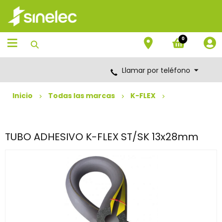
Saltar
Saltar
al
al
contenido
menú
de
0
navegación
Llamar por teléfono
Inicio
Todas las marcas
K-FLEX
TUBO ADHESIVO K-FLEX ST/SK 13x28mm