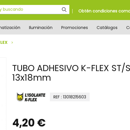
Obtén condiciones como 
matización
Iluminación
Promociones
Catálogos
C
FLEX
TUBO ADHESIVO K-FLEX ST/
13x18mm
REF : 13018215603
4,20 €