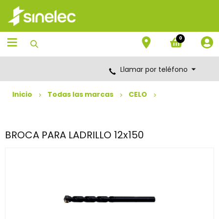
Saltar
Saltar
al
al
contenido
menú
de
0
navegación
Llamar por teléfono
Inicio
Todas las marcas
CELO
BROCA PARA LADRILLO 12x150