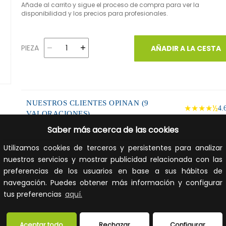
Añade al carrito y sigue el proceso de compra para ver la
disponibilidad y los precios para profesionales.
PIEZA
AÑADIR A LA CESTA
NUESTROS CLIENTES OPINAN (9
★★★★½
4.
VALORACIONES)
Saber más acerca de las cookies
DESCRIPCIÓN DEL PRODUCTO
Utilizamos cookies de terceros y persistentes para analizar
nuestros servicios y mostrar publicidad relacionada con las
Cortacables de precisión ideal para el empleo continuad
preferencias de los usuarios en base a sus hábitos de
con la máxima prestación.
navegación. Puedes obtener más información y configurar
tus preferencias
aquí.
FICHA TÉCNICA
Aceptar todo
Rechazar
Configurar