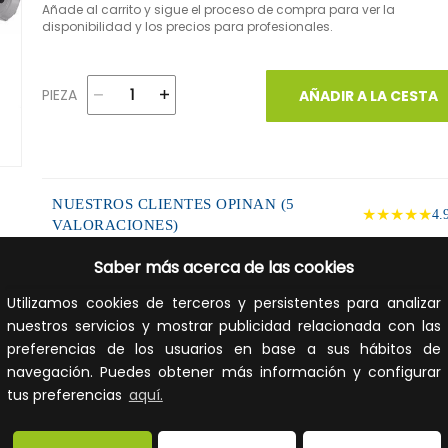
Añade al carrito y sigue el proceso de compra para ver la
disponibilidad y los precios para profesionales.
PIEZA
AÑADIR A LA CESTA
NUESTROS CLIENTES OPINAN (5
★★★★★
4.
VALORACIONES)
Saber más acerca de las cookies
DESCRIPCIÓN DEL PRODUCTO
Utilizamos cookies de terceros y persistentes para analizar
Cortatubos Uponor Multi, para el corte de tuberías de PEX
nuestros servicios y mostrar publicidad relacionada con las
Multicapa, con diámetros de entre 50 y 110mm. De color az
preferencias de los usuarios en base a sus hábitos de
Forma parte de la gama de Herramientas de Uponor.
navegación. Puedes obtener más información y configurar
tus preferencias
aquí.
FICHA TÉCNICA