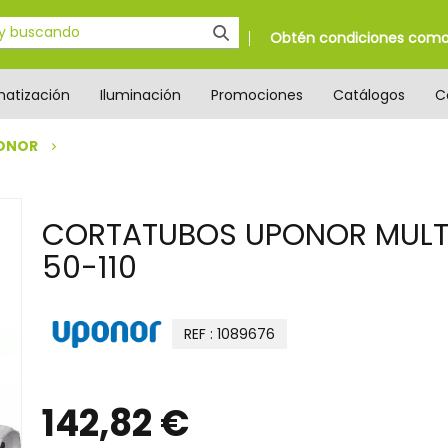
Obtén condiciones como 
matización
Iluminación
Promociones
Catálogos
C
ONOR
CORTATUBOS UPONOR MULT
50-110
REF : 1089676
142,82 €