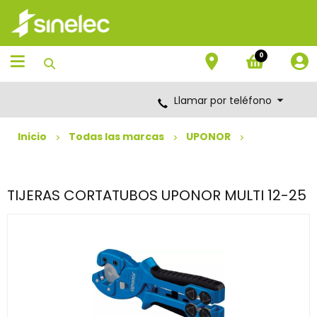
Saltar
Saltar
al
al
contenido
menú
de
0
navegación
Llamar por teléfono
Inicio
Todas las marcas
UPONOR
TIJERAS CORTATUBOS UPONOR MULTI 12-25