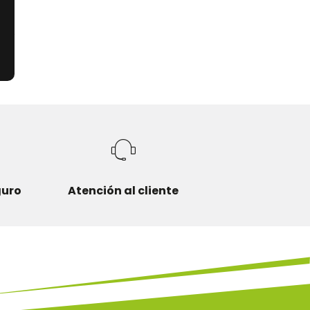
o
guro
Atención al cliente