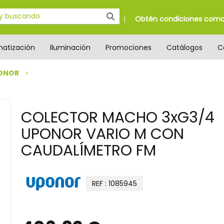
Obtén condiciones como 
matización
Iluminación
Promociones
Catálogos
C
ONOR
COLECTOR MACHO 3xG3/4
UPONOR VARIO M CON
CAUDALÍMETRO FM
REF : 1085945