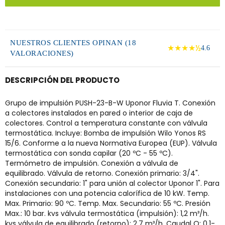
NUESTROS CLIENTES OPINAN (18
★★★★½
4.6
VALORACIONES)
DESCRIPCIÓN DEL PRODUCTO
Grupo de impulsión PUSH-23-B-W Uponor Fluvia T. Conexión
a colectores instalados en pared o interior de caja de
colectores. Control a temperatura constante con válvula
termostática. Incluye: Bomba de impulsión Wilo Yonos RS
15/6. Conforme a la nueva Normativa Europea (EUP). Válvula
termostática con sonda capilar (20 ºC - 55 ºC).
Termómetro de impulsión. Conexión a válvula de
equilibrado. Válvula de retorno. Conexión primario: 3/4".
Conexión secundario: 1" para unión al colector Uponor 1". Para
instalaciones con una potencia calorífica de 10 kW. Temp.
Max. Primario: 90 ºC. Temp. Max. Secundario: 55 ºC. Presión
Max.: 10 bar. kvs válvula termostática (impulsión): 1,2 m³/h.
kvs válvula de equilibrado (retorno): 2,7 m³/h. Caudal Q: 0,1-