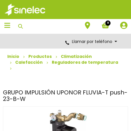
Saltar
Saltar
al
al
contenido
menú
de
0
navegación
Llamar por teléfono
Inicio
Productos
Climatización
Calefacción
Reguladores de temperatura
GRUPO IMPULSIÓN UPONOR FLUVIA-T push-
23-B-W