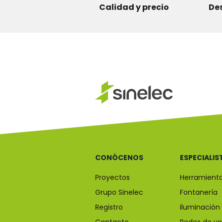
Calidad y precio
De
CONÓCENOS
ESPECIALIS
Proyectos
Herramient
Grupo Sinelec
Fontanería
Registro
Iluminación