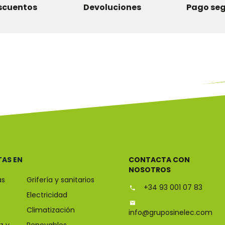
scuentos
Devoluciones
Pago se
TAS EN
CONTACTA CON
NOSOTROS
as
Grifería y sanitarios
+34 93 001 07 83
Electricidad
Climatización
info@gruposinelec.com