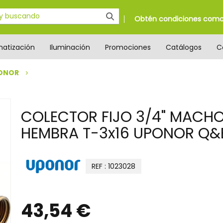
Obtén condiciones como 
matización
Iluminación
Promociones
Catálogos
C
ONOR
COLECTOR FIJO 3/4" MACH
HEMBRA T-3x16 UPONOR Q&
REF : 1023028
43,54 €