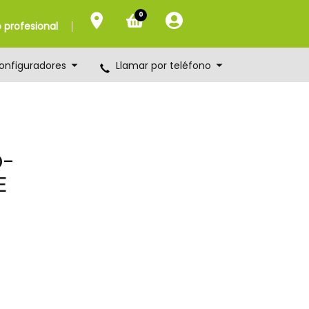
0
profesional
onfiguradores
Llamar por teléfono
O-
E