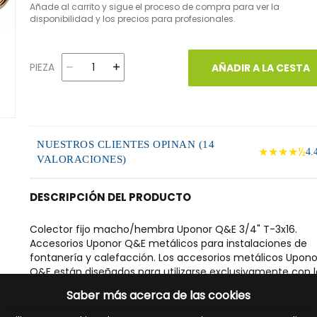
Añade al carrito y sigue el proceso de compra para ver la
disponibilidad y los precios para profesionales.
PIEZA
AÑADIR A LA CESTA
NUESTROS CLIENTES OPINAN (14
★★★★½
4.
VALORACIONES)
DESCRIPCIÓN DEL PRODUCTO
Colector fijo macho/hembra Uponor Q&E 3/4" T-3x16.
Accesorios Uponor Q&E metálicos para instalaciones de
fontanería y calefacción. Los accesorios metálicos Upono
Q&E están diseñados para utilizarse exclusivamente con l
tuberías de polietileno reticulado fabricadas por Uponor y
Saber más acerca de las cookies
conjunto con los anillos Uponor Q&E Evolution. Accesorios
fabricados en latón. Los accesorios Uponor Q&E son apto