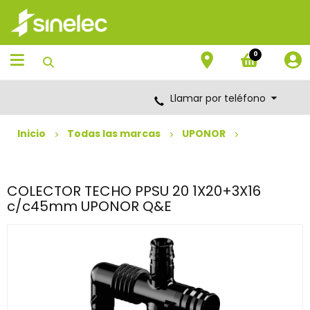
Saltar
Saltar
al
al
contenido
menú
de
0
navegación
Llamar por teléfono
Inicio
Todas las marcas
UPONOR
COLECTOR TECHO PPSU 20 1X20+3X16
c/c45mm UPONOR Q&E