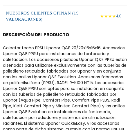
NUESTROS CLIENTES OPINAN (19
★★★★
4.0
VALORACIONES)
DESCRIPCIÓN DEL PRODUCTO
Colector techo PPSU Uponor Q&E 20/20x16x16x16. Accesorios
Uponor Q&E PPSU para instalaciones de fontanería y
calefacción. Los accesorios plásticos Uponor Q&E PPSU están
diseñados para utilizarse exclusivamente con las tuberías de
polietileno reticulado fabricadas por Uponor y en conjunto
con los anillos Uponor Q&E Evolution. Accesorios fabricados
en polifenilsulfona (PPSU), RADEL R-5100 NT15. Los accesorios
Uponor Q&E PPSU son aptos para su instalación en conjunto
con las tuberías de polietileno reticulado fabricadas por
Uponor (Aqua Pipe, Comfort Pipe, Comfort Pipe PLUS, Radi
Pipe, Klett Comfort Pipe y Minitec Comfort Pipe) y los anillos
Uponor Q&E Evolution en instalaciones de fontanería,
calefacción por radiadores y sistemas de climatización
radiantes. El sistema Uponor Quick&Easy, y los accesorios
como parte de dicho sistema, cumple con la norma UNE EN