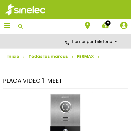
Saltar
Saltar
al
al
contenido
menú
de
0
navegación
Llamar por teléfono
Inicio
Todas las marcas
FERMAX
PLACA VIDEO 1l MEET