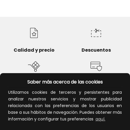
Calidad y precio
Descuentos
Saber más acerca de las cookies
Devoluciones
Pago seguro
Utilizamos cookies de terceros y persistentes para
analizar nuestros servicios y mostrar publicidad
relacionada con las preferencias de los usuarios en
base a sus hábitos de navegación. Puedes obtener más
Atención al cliente
información y configurar tus preferencias
aquí.