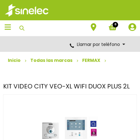
Saltar
Saltar
al
al
contenido
menú
de
0
navegación
Llamar por teléfono
Inicio
Todas las marcas
FERMAX
KIT VIDEO CITY VEO-XL WIFI DUOX PLUS 2L