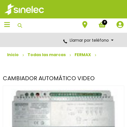
Saltar
Saltar
al
al
contenido
menú
de
0
navegación
Llamar por teléfono
Inicio
Todas las marcas
FERMAX
CAMBIADOR AUTOMÁTICO VIDEO