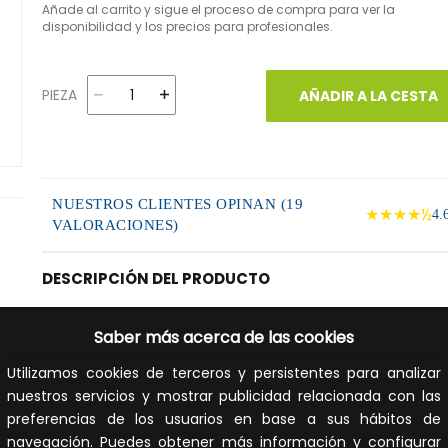
Añade al carrito y sigue el proceso de compra para ver la
disponibilidad y los precios para profesionales.
PIEZA
AÑADIR A LA CESTA
NUESTROS CLIENTES OPINAN (19
★★★★½
4.
VALORACIONES)
DESCRIPCIÓN DEL PRODUCTO
Placa KIT Cityline CLASSIC 1L, que se instala en los accesos
Saber más acerca de las cookies
edificio, y permite la comunicación con las viviendas, la
apertura de la puerta, llamada a conserje, etc. Las placas
Utilizamos cookies de terceros y persistentes para analizar
están fabricadas en aluminio anodizado, de gran resisten
nuestros servicios y mostrar publicidad relacionada con las
a la intemperie y a cambios climáticos. Destaca el diseño
preferencias de los usuarios en base a sus hábitos de
la placa por su perfil curvo convexo. Una junta de
navegación. Puedes obtener más información y configurar
estanqueidad de caucho celular que se incluye, asegura 