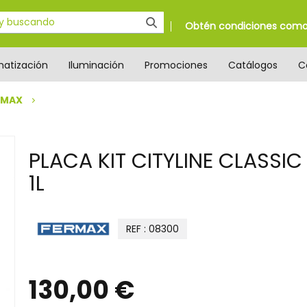
Obtén condiciones como 
matización
Iluminación
Promociones
Catálogos
C
RMAX
PLACA KIT CITYLINE CLASSIC
1L
REF : 08300
130,00 €