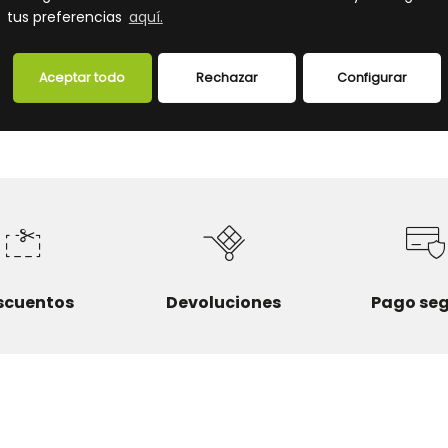
perfecto acople de la placa a la pared, para evitar
tus preferencias
aquí.
filtraciones de agua. Dotados de contactos especiales c
baño de plata que les proporcionan mayor durabilidad.
Aceptar todo
Rechazar
Configurar
FICHA TÉCNICA
scuentos
Devoluciones
Pago se