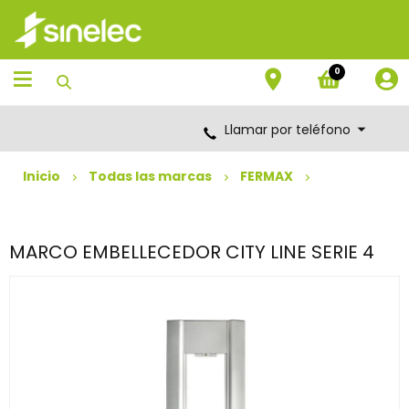
Saltar
Saltar
al
al
contenido
menú
de
0
navegación
Llamar por teléfono
Inicio
Todas las marcas
FERMAX
MARCO EMBELLECEDOR CITY LINE SERIE 4