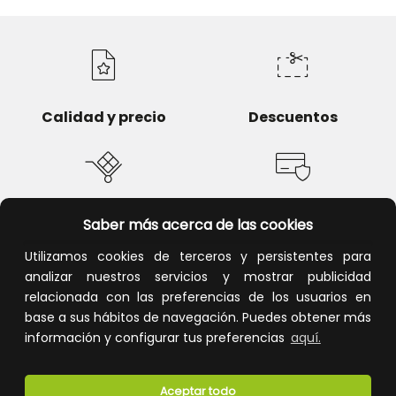
Calidad y precio
Descuentos
Devoluciones
Pago seguro
Saber más acerca de las cookies
Utilizamos cookies de terceros y persistentes para
analizar nuestros servicios y mostrar publicidad
relacionada con las preferencias de los usuarios en
base a sus hábitos de navegación. Puedes obtener más
Atención al cliente
información y configurar tus preferencias
aquí.
Aceptar todo