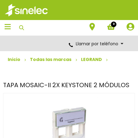
Saltar
Saltar
al
al
contenido
menú
de
0
navegación
Llamar por teléfono
Inicio
Todas las marcas
LEGRAND
TAPA MOSAIC-II 2X KEYSTONE 2 MÓDULOS