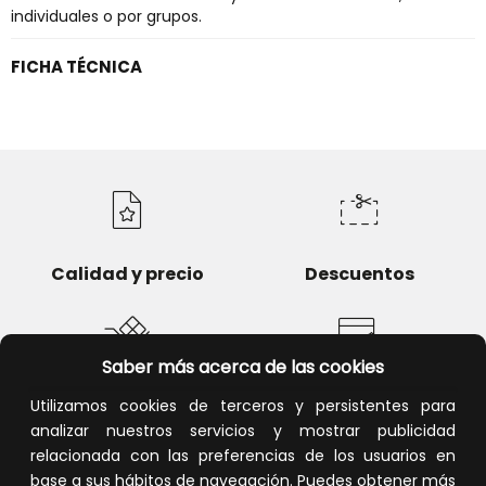
individuales o por grupos.
FICHA TÉCNICA
Calidad y precio
Descuentos
Saber más acerca de las cookies
Devoluciones
Pago seguro
Utilizamos cookies de terceros y persistentes para
analizar nuestros servicios y mostrar publicidad
relacionada con las preferencias de los usuarios en
base a sus hábitos de navegación. Puedes obtener más