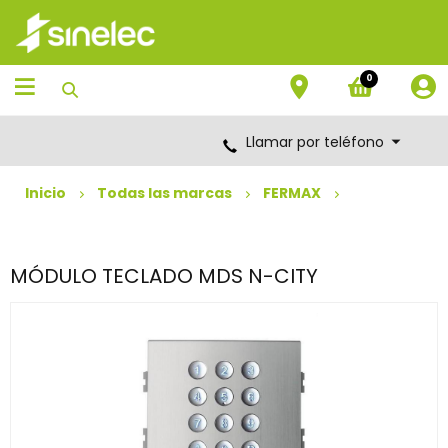
Saltar
Saltar
al
al
contenido
menú
de
0
navegación
Llamar por teléfono
Inicio
Todas las marcas
FERMAX
MÓDULO TECLADO MDS N-CITY