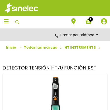
Saltar
Saltar
al
al
contenido
menú
de
0
navegación
Llamar por teléfono
Inicio
Todas las marcas
HT INSTRUMENTS
DETECTOR TENSIÓN HT70 FUNCIÓN RST