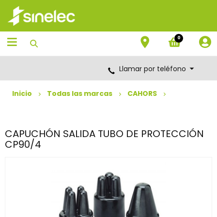
Saltar
Saltar
al
al
contenido
menú
de
0
navegación
Llamar por teléfono
Inicio
Todas las marcas
CAHORS
CAPUCHÓN SALIDA TUBO DE PROTECCIÓN
CP90/4