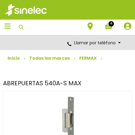
Saltar
Saltar
al
al
contenido
menú
de
0
navegación
Llamar por teléfono
Inicio
Todas las marcas
FERMAX
ABREPUERTAS 540A-S MAX