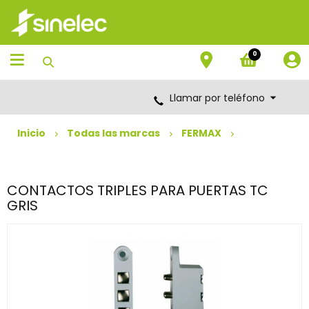
Saltar
Saltar
al
al
contenido
menú
de
0
navegación
Llamar por teléfono
Inicio
Todas las marcas
FERMAX
CONTACTOS TRIPLES PARA PUERTAS TC
GRIS