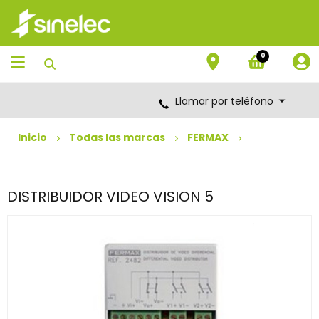
Saltar
Saltar
al
al
contenido
menú
de
0
navegación
Llamar por teléfono
Inicio
Todas las marcas
FERMAX
DISTRIBUIDOR VIDEO VISION 5