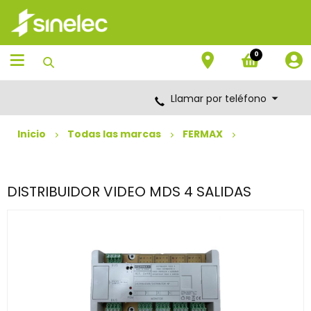
Saltar
Saltar
al
al
contenido
menú
de
0
navegación
Llamar por teléfono
Inicio
Todas las marcas
FERMAX
DISTRIBUIDOR VIDEO MDS 4 SALIDAS