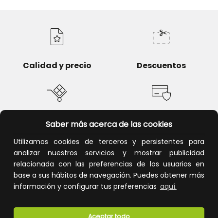
Calidad y precio
Descuentos
Devoluciones
Pago seguro
Saber más acerca de las cookies
Utilizamos cookies de terceros y persistentes para
analizar nuestros servicios y mostrar publicidad
relacionada con las preferencias de los usuarios en
base a sus hábitos de navegación. Puedes obtener más
Atención al cliente
información y configurar tus preferencias
aquí.
Aceptar todo