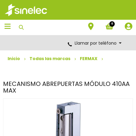
Saltar
Saltar
al
al
contenido
menú
de
0
navegación
Llamar por teléfono
Inicio
Todas las marcas
FERMAX
MECANISMO ABREPUERTAS MÓDULO 410AA
MAX