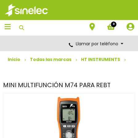
Saltar
Saltar
al
al
contenido
menú
de
0
navegación
Llamar por teléfono
Inicio
Todas las marcas
HT INSTRUMENTS
MINI MULTIFUNCIÓN M74 PARA REBT