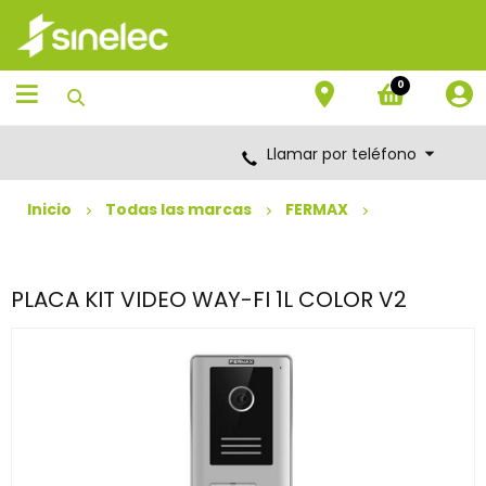
Saltar
Saltar
al
al
contenido
menú
de
0
navegación
Llamar por teléfono
Inicio
Todas las marcas
FERMAX
PLACA KIT VIDEO WAY-FI 1L COLOR V2